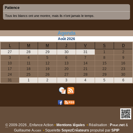
Patience
Tous les blancs ont une montre, mais ils n’ont jamais le temps.
Agenda
Août
2026
L
M
M
J
V
S
D
27
28
29
30
31
1
2
3
4
5
6
7
8
9
10
11
12
13
14
15
16
17
18
19
20
21
22
23
24
25
26
27
28
29
30
31
1
2
3
4
5
6
©
2009-2026 , Enfance Action
•
Mentions légales
•
Réalisation :
Pyrat
.net
&
Guillaume
Augier
•
Squelette
SoyezCréateurs
propulsé par
SPIP