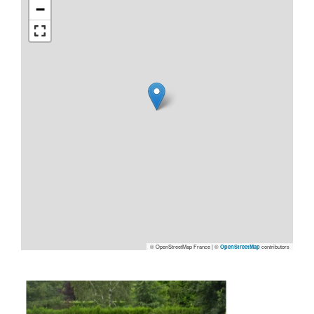
−
© OpenStreetMap France | ©
contributors
OpenStreetMap