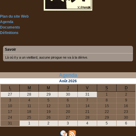
Plan du site Web
Agenda
Documents
Définitions
Savoir
Là où il y a un vieillard, aucune pirogue ne va à la dérive.
Agenda
Août
2026
L
M
M
J
V
S
D
27
28
29
30
31
1
2
3
4
5
6
7
8
9
10
11
12
13
14
15
16
17
18
19
20
21
22
23
24
25
26
27
28
29
30
31
1
2
3
4
5
6