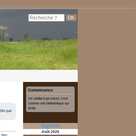
Connaissance
Un vieillard qui meurt, c’est
comme une bibliothèque qui
brûle.
ldés par
Agenda
Août
2026
t des