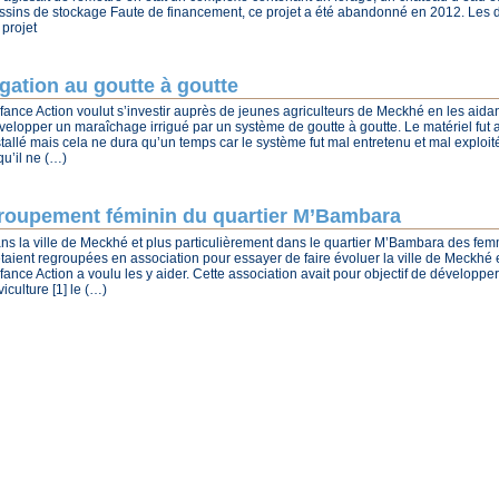
ssins de stockage Faute de financement, ce projet a été abandonné en 2012. Les d
 projet
rigation au goutte à goutte
fance Action voulut s’investir auprès de jeunes agriculteurs de Meckhé en les aidan
velopper un maraîchage irrigué par un système de goutte à goutte. Le matériel fut 
stallé mais cela ne dura qu’un temps car le système fut mal entretenu et mal exploité
 qu’il ne (…)
roupement féminin du quartier M’Bambara
ns la ville de Meckhé et plus particulièrement dans le quartier M’Bambara des fe
étaient regroupées en association pour essayer de faire évoluer la ville de Meckhé 
fance Action a voulu les y aider. Cette association avait pour objectif de développer
viculture [1] le (…)