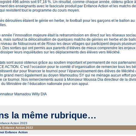
egistré 496 admis soit 97,18 %. Un résultat, comme chaque année, obtenu grâce 
ment des enseignants avec le fascicule produit par Enfance Action et les matchs d
qui revisitent tout le programme du cours moyen.
tés déroulées étaient le génie en herbe, le football pour les garçons et le ballon au
lles.
e année l’innovation majeure était la retransmission en direct sur les réseaux socia
s, mais surtout la délocalisation de quelques matchs de génies en herbe et de ball
 niveau de Ndoucoura et de Risso les deux villages qui participent depuis plusieu
i. Des sorties qui ont permis aux parents d’élèves de mieux comprendre les enjeux
t dissiper leurs inquiétudes sur les déplacements des élèves vers Méckhé.
tats sont aussi obtenus grâce au soutien important et permanent de nos partenaire
 ACTION. C’est l’occasion pour le comité d’organisation de remercier tous les b
estissent dur pour financer le tournoi pour l’épanouissement des élèves de Méckhé 
Un grand merci également au doyen Mamoudou SY qui ne ménage aucun effort pou
de ce tournoi. Nos remerciements aussi à Monsieur Moussa Dia directeur de la divis
 du Ministère de l’éducation nationale pour son appui.
onnateur Mamadou Willy DIA
ns la même rubrique…
Enfance Action 2023
s Enfance Action 2022
noi Enfance Action