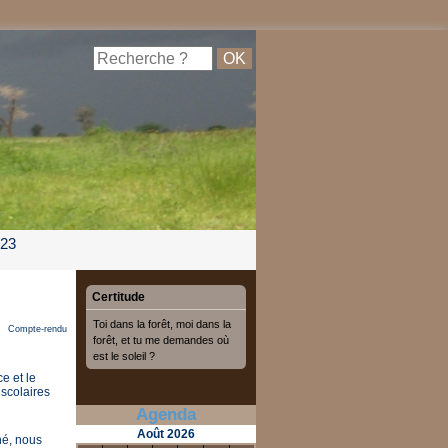
023
Certitude
Toi dans la forêt, moi dans la
Compte-rendu
forêt, et tu me demandes où
est le soleil ?
e et le
scolaires
Agenda
Août
2026
hé, nous