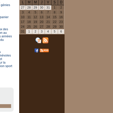
à
L
M
M
J
V
S
D
e génies
27
28
29
30
31
1
2
3
4
5
6
7
8
9
10
11
12
13
14
15
16
 panier
17
18
19
20
21
22
23
24
25
26
27
28
29
30
ux des
31
1
2
3
4
5
6
on au
rs années
 du
s
énévoles
et
r la
ion sport