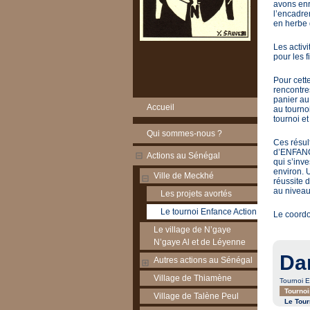
avons enr
l’encadre
en herbe 
Les activi
pour les fi
Pour cett
rencontre
panier au
Accueil
au tourno
tournoi e
Qui sommes-nous ?
Ces résul
d’ENFANCE
Actions au Sénégal
qui s’inv
environ. 
Ville de Meckhé
réussite 
au niveau
Les projets avortés
Le tournoi Enfance Action
Le coord
Le village de N’gaye
N’gaye Al et de Léyenne
Da
Autres actions au Sénégal
Village de Thiamène
Tournoi 
Tournoi
Village de Talène Peul
Le Tour