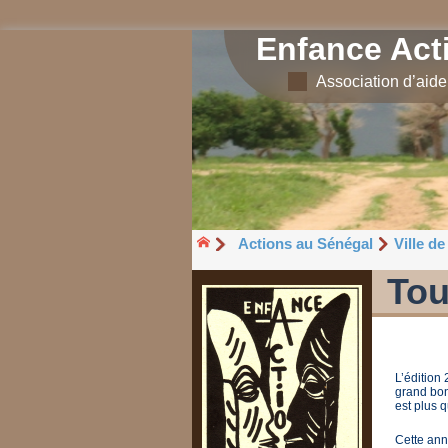
Enfance Act
Association d’aid
Actions au Sénégal
Ville d
Tou
L’édition
grand bon
est plus q
Cette ann