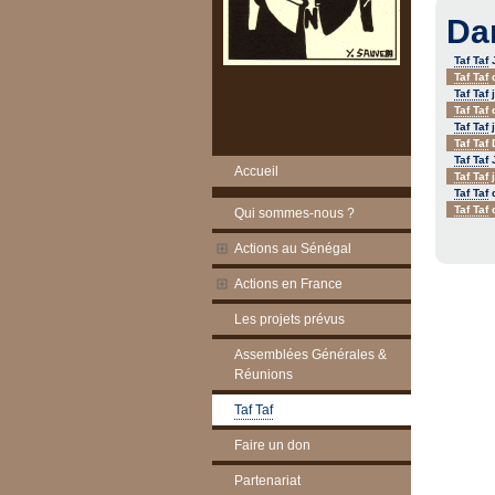
Da
Taf Taf
J
Taf Taf
d
Taf Taf
j
Taf Taf
d
Taf Taf
j
Taf Taf
D
Taf Taf
J
Accueil
Taf Taf
j
Taf Taf
d
Taf Taf
d
Qui sommes-nous ?
Actions au Sénégal
Actions en France
Les projets prévus
Assemblées Générales &
Réunions
Taf Taf
Faire un don
Partenariat