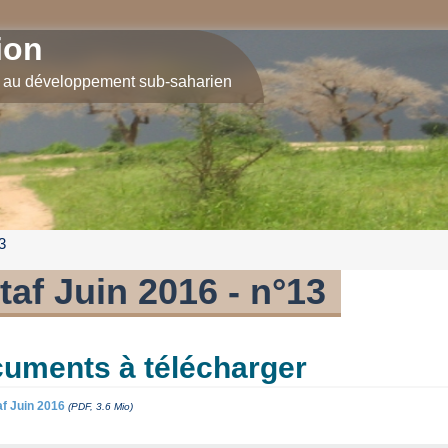
ion
e au développement sub-saharien
3
 taf Juin 2016 - n°13
uments à télécharger
af Juin 2016
(PDF, 3.6 Mio)