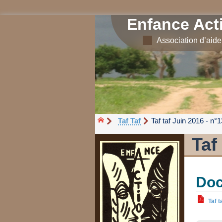
Enfance Act
Association d’aid
Taf Taf
Taf taf Juin 2016 - n°1
Taf
Doc
Taf t