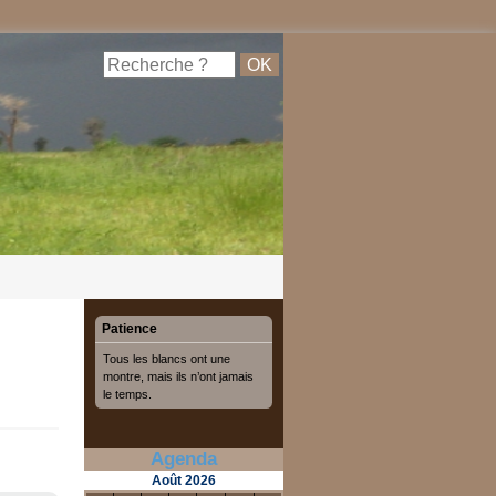
Patience
Tous les blancs ont une
montre, mais ils n’ont jamais
le temps.
Agenda
Août
2026