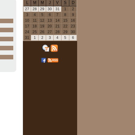
L
M
M
J
V
S
D
27
28
29
30
31
1
2
3
4
5
6
7
8
9
10
11
12
13
14
15
16
17
18
19
20
21
22
23
24
25
26
27
28
29
30
31
1
2
3
4
5
6