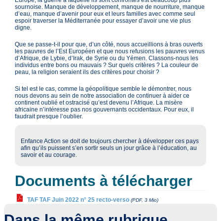
Europe, la guerre à laquelle ils sont confrontés est beaucoup plus
sournoise. Manque de développement, manque de nourriture, manque
d’eau, manque d’avenir pour eux et leurs familles avec comme seul
espoir traverser la Méditerranée pour essayer d’avoir une vie plus
digne.
Que se passe-t-il pour que, d’un côté, nous accueillions à bras ouverts
les pauvres de l’Est Européen et que nous refusions les pauvres venus
d’Afrique, de Lybie, d’Irak, de Syrie ou du Yémen. Classons-nous les
individus entre bons ou mauvais ? Sur quels critères ? La couleur de
peau, la religion seraient ils des critères pour choisir ?
Si tel est le cas, comme la géopolitique semble le démontrer, nous
nous devons au sein de notre association de continuer à aider ce
continent oublié et ostracisé qu’est devenu l’Afrique. La misère
africaine n’intéresse pas nos gouvernants occidentaux. Pour eux, il
faudrait presque l’oublier.
Enfance Action se doit de toujours chercher à développer ces pays
afin qu’ils puissent s’en sortir seuls un jour grâce à l’éducation, au
savoir et au courage.
Documents à télécharger
TAF TAF Juin 2022 n° 25 recto-verso
(PDF, 3 Mio)
Dans la même rubrique…