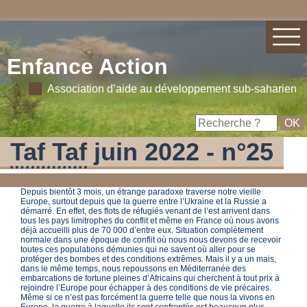
Enfance Action
Association d’aide au développement sub-saharien
Taf Taf
juin 2022 - n°25
Depuis bientôt 3 mois, un étrange paradoxe traverse notre vieille
Europe, surtout depuis que la guerre entre l’Ukraine et la Russie a
démarré. En effet, des flots de réfugiés venant de l’est arrivent dans
tous les pays limitrophes du conflit et même en France où nous avons
déjà accueilli plus de 70 000 d’entre eux. Situation complètement
normale dans une époque de conflit où nous nous devons de recevoir
toutes ces populations démunies qui ne savent où aller pour se
protéger des bombes et des conditions extrêmes. Mais il y a un mais,
dans le même temps, nous repoussons en Méditerranée des
embarcations de fortune pleines d’Africains qui cherchent à tout prix à
rejoindre l’Europe pour échapper à des conditions de vie précaires.
Même si ce n’est pas forcément la guerre telle que nous la vivons en