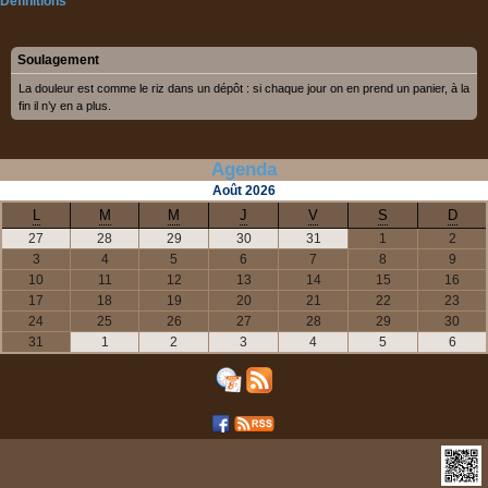
Définitions
Soulagement
La douleur est comme le riz dans un dépôt : si chaque jour on en prend un panier, à la
fin il n’y en a plus.
Agenda
Août
2026
L
M
M
J
V
S
D
27
28
29
30
31
1
2
3
4
5
6
7
8
9
10
11
12
13
14
15
16
17
18
19
20
21
22
23
24
25
26
27
28
29
30
31
1
2
3
4
5
6