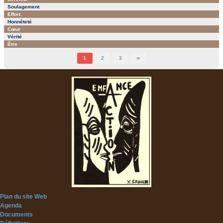
Soulagement
Effort
Honnêteté
Cœur
Vérité
Être
1
2
3
∞
Plan du site Web
Agenda
Documents