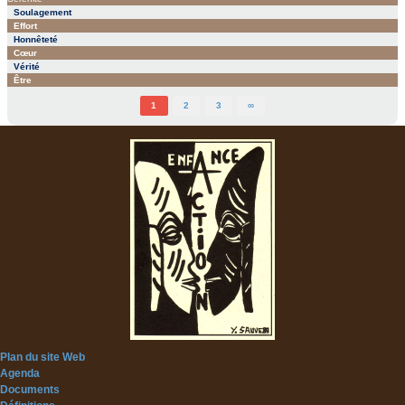
Soulagement
Effort
Honnêteté
Cœur
Vérité
Être
1
2
3
∞
Plan du site Web
Agenda
Documents