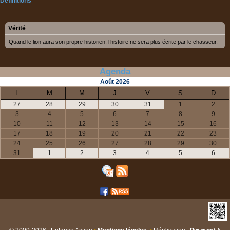
Définitions
Vérité
Quand le lion aura son propre historien, l’histoire ne sera plus écrite par le chasseur.
Agenda
Août
2026
L
M
M
J
V
S
D
27
28
29
30
31
1
2
3
4
5
6
7
8
9
10
11
12
13
14
15
16
17
18
19
20
21
22
23
24
25
26
27
28
29
30
31
1
2
3
4
5
6