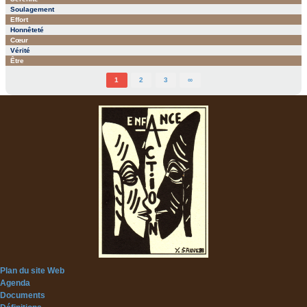
Soulagement
Effort
Honnêteté
Cœur
Vérité
Être
1
2
3
∞
Plan du site Web
Agenda
Documents