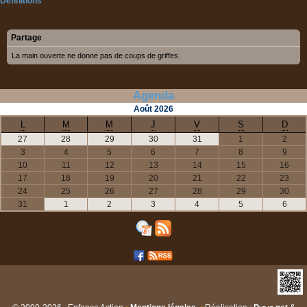
Définitions
Partage
La main ouverte ne donne pas de coups de griffes.
Agenda
Août
2026
L
M
M
J
V
S
D
27
28
29
30
31
1
2
3
4
5
6
7
8
9
10
11
12
13
14
15
16
17
18
19
20
21
22
23
24
25
26
27
28
29
30
31
1
2
3
4
5
6