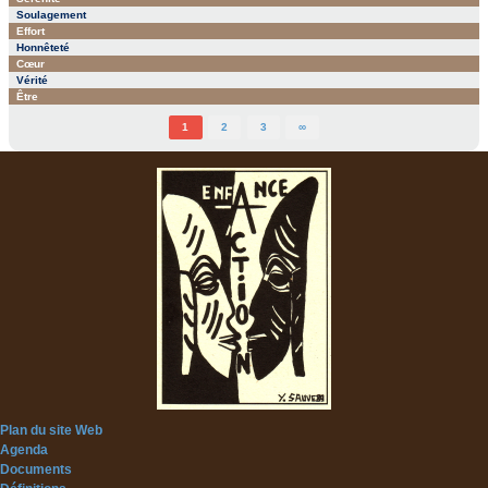
Soulagement
Effort
Honnêteté
Cœur
Vérité
Être
1
2
3
∞
Plan du site Web
Agenda
Documents