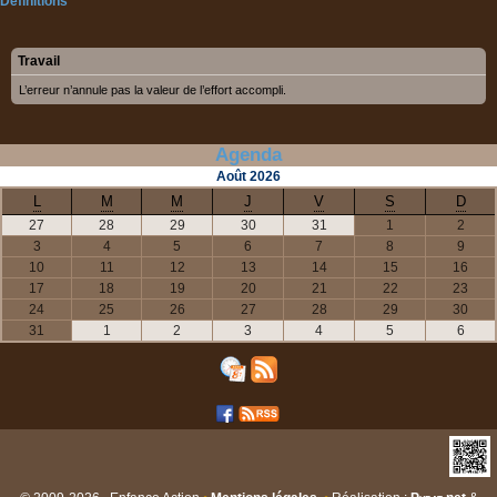
Définitions
Travail
L’erreur n’annule pas la valeur de l’effort accompli.
Agenda
Août
2026
L
M
M
J
V
S
D
27
28
29
30
31
1
2
3
4
5
6
7
8
9
10
11
12
13
14
15
16
17
18
19
20
21
22
23
24
25
26
27
28
29
30
31
1
2
3
4
5
6