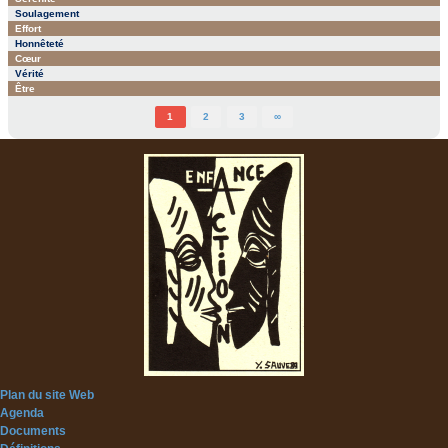
Soulagement
Effort
Honnêteté
Cœur
Vérité
Être
1
2
3
∞
Plan du site Web
Agenda
Documents