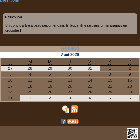
Définitions
Réflexion
Un tronc d’arbre a beau séjourner dans le fleuve, il ne se transformera jamais en
crocodile !
Agenda
Août
2026
L
M
M
J
V
S
D
27
28
29
30
31
1
2
3
4
5
6
7
8
9
10
11
12
13
14
15
16
17
18
19
20
21
22
23
24
25
26
27
28
29
30
31
1
2
3
4
5
6