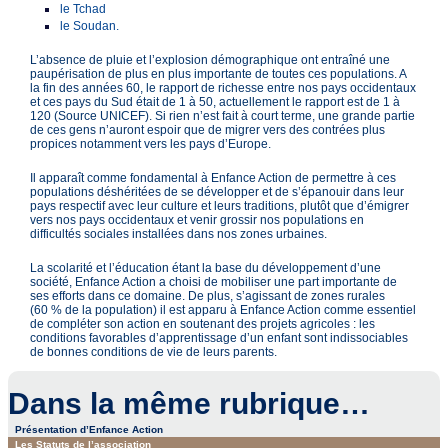
le Tchad
le Soudan.
L’absence de pluie et l’explosion démographique ont entraîné une
paupérisation de plus en plus importante de toutes ces populations. A
la fin des années 60, le rapport de richesse entre nos pays occidentaux
et ces pays du Sud était de 1 à 50, actuellement le rapport est de 1 à
120 (Source UNICEF). Si rien n’est fait à court terme, une grande partie
de ces gens n’auront espoir que de migrer vers des contrées plus
propices notamment vers les pays d’Europe.
Il apparaît comme fondamental à Enfance Action de permettre à ces
populations déshéritées de se développer et de s’épanouir dans leur
pays respectif avec leur culture et leurs traditions, plutôt que d’émigrer
vers nos pays occidentaux et venir grossir nos populations en
difficultés sociales installées dans nos zones urbaines.
La scolarité et l’éducation étant la base du développement d’une
société, Enfance Action a choisi de mobiliser une part importante de
ses efforts dans ce domaine. De plus, s’agissant de zones rurales
(60 % de la population) il est apparu à Enfance Action comme essentiel
de compléter son action en soutenant des projets agricoles : les
conditions favorables d’apprentissage d’un enfant sont indissociables
de bonnes conditions de vie de leurs parents.
Dans la même rubrique…
Présentation d’Enfance Action
Les Statuts de l’association