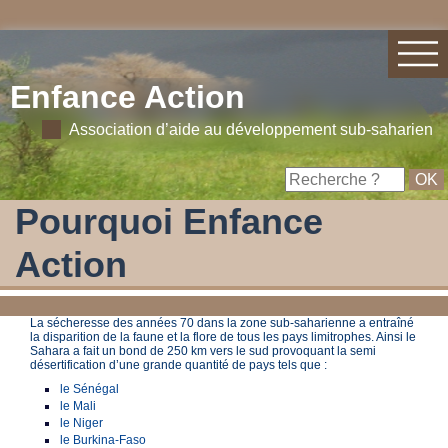
Enfance Action
Association d’aide au développement sub-saharien
Pourquoi Enfance
Action
La sécheresse des années 70 dans la zone sub-saharienne a entraîné
la disparition de la faune et la flore de tous les pays limitrophes. Ainsi le
Sahara a fait un bond de 250 km vers le sud provoquant la semi
désertification d’une grande quantité de pays tels que :
le Sénégal
le Mali
le Niger
le Burkina-Faso