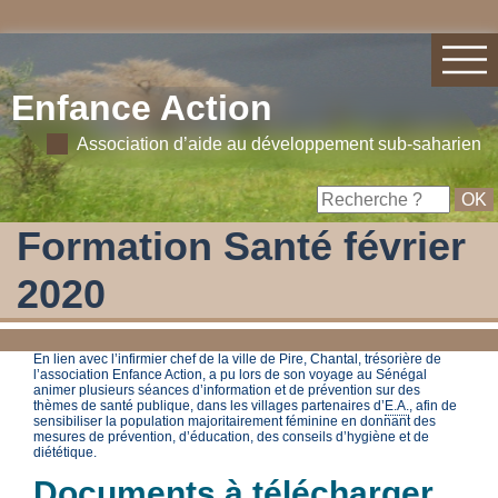
Enfance Action
Association d’aide au développement sub-saharien
Formation Santé février
2020
En lien avec l’infirmier chef de la ville de Pire, Chantal, trésorière de
l’association Enfance Action, a pu lors de son voyage au Sénégal
animer plusieurs séances d’information et de prévention sur des
thèmes de santé publique, dans les villages partenaires d’
E.A.
, afin de
sensibiliser la population majoritairement féminine en donnant des
mesures de prévention, d’éducation, des conseils d’hygiène et de
diététique.
Documents à télécharger