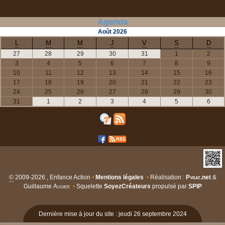
Agenda
Août
2026
L
M
M
J
V
S
D
27
28
29
30
31
1
2
3
4
5
6
7
8
9
10
11
12
13
14
15
16
17
18
19
20
21
22
23
24
25
26
27
28
29
30
31
1
2
3
4
5
6
©
2009-2026 , Enfance Action
•
Mentions légales
•
Réalisation :
Pyrat
.net
&
Guillaume
Augier
•
Squelette
SoyezCréateurs
propulsé par
SPIP
Dernière mise à jour du site : jeudi 26 septembre 2024