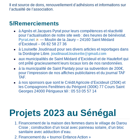
Il est source de dons, renouvellement d’adhésions et informations sur
l’actualité de l’association.
5/Remerciements
à Agnès et Jacques Pyrat pour leurs compétences et réactivité
pour l’actualisation de notre site web : des heures de bénévolat.
Pyrat.net
— Moulin de la Jaury – 24160 Saint Médard
d’Excideuil – 06 82 58 27 36
à Louisette Joudinaud pour ses divers articles et reportages dans
la Dordogne Libre.
joudinaud.louisette@gmail.com
aux municipalités de Saint Médard d’Excideuil et de Hautefort qui
ont prêté gracieusement leurs locaux lors de nos randonnées.
à la municipalité de Saint Pantaly pour sa subvention de 200€,
pour l’impression de nos affiches publicitaires et du journal TAF
TAF.
à nos sponsors que sont le Crédit Agricole d’Excideuil (250€) et
les Compagnons Fenêtriers du Périgord (300€) 77 Cours Saint
Georges 24000 Périgueux tél : 05 53 05 57 14
Projets 2023 au Sénégal
Financement de la maison des femmes dans le village de Darou
Cisse ; construction d’un local avec panneau solaire, d’un bloc
sanitaire avec adduction d’eau.
Financement du « tournoi Enfance Action »