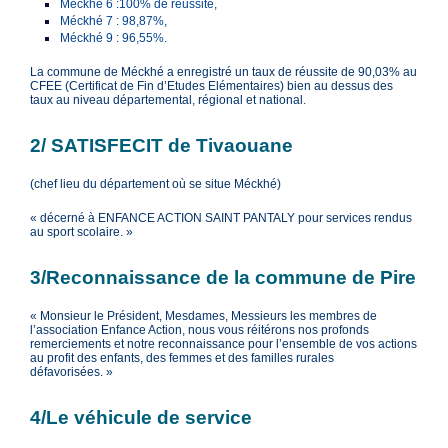
Méckhé 6 :100% de réussite,
Méckhé 7 : 98,87%,
Méckhé 9 : 96,55%.
La commune de Méckhé a enregistré un taux de réussite de 90,03% au
CFEE (Certificat de Fin d’Etudes Elémentaires) bien au dessus des
taux au niveau départemental, régional et national.
2/ SATISFECIT de Tivaouane
(chef lieu du département où se situe Méckhé)
« décerné à ENFANCE ACTION SAINT PANTALY pour services rendus
au sport scolaire. »
3/Reconnaissance de la commune de Pire
« Monsieur le Président, Mesdames, Messieurs les membres de
l’association Enfance Action, nous vous réitérons nos profonds
remerciements et notre reconnaissance pour l’ensemble de vos actions
au profit des enfants, des femmes et des familles rurales
défavorisées. »
4/Le véhicule de service