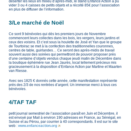
déserter les lieux en milieu d’après-midi, le stand Enfance Action a pu
vider 3 ou 4 caisses de petits objets et a récolté 85€ pour l’association
en plus de diffuser de l’information.
3/Le marché de Noël
Ce sont 9 bénévoles qui dès les premiers jours de Novembre
commencent leurs collectes dans les bois, les vergers, leurs jardins et
ceux des voisins. Et c’est sous la houlette de José et Yan que le groupe
de Tourtoirac se met à la confection des traditionnelles couronnes,
centres de table, guirlandes… Ce seront des après-midis de travail
souvent aussi des soirées qui permettront de pouvoir proposer près
d’une centaine d’objets vendus chaque jeudi matin de Décembre dans
la boutique éphémère rue Jean Jaurès, local tellement précieux mis
gracieusement à la disposition d’Enfance Action par Martine et Maarten
van Riesse.
Avec ses 1825 € donnés cette année, cette manifestation représente
près des 2/3 de nos rentrées d’argent. Un immense merci à tous ces
bénévoles.
4/TAF TAF
petit journal semestriel de l’association paraît en Juin et Décembre, il
est envoyé par Mail à environ 190 adresses en France, au Sénégal, en
Suisse et au Pérou, par courrier à 40 correspondants. Il est sur le site
web :
www.enfanceaction.org