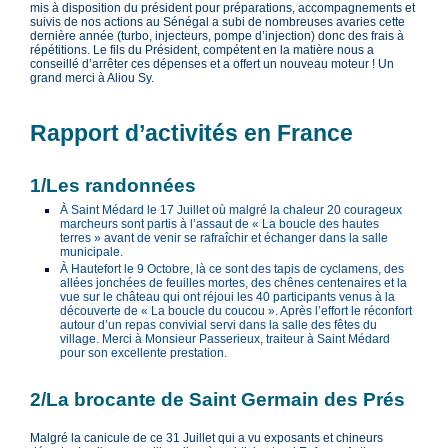
mis à disposition du président pour préparations, accompagnements et
suivis de nos actions au Sénégal a subi de nombreuses avaries cette
dernière année (turbo, injecteurs, pompe d’injection) donc des frais à
répétitions. Le fils du Président, compétent en la matière nous a
conseillé d’arrêter ces dépenses et a offert un nouveau moteur ! Un
grand merci à Aliou Sy.
Rapport d’activités en France
1/Les randonnées
À Saint Médard le 17 Juillet où malgré la chaleur 20 courageux
marcheurs sont partis à l’assaut de « La boucle des hautes
terres » avant de venir se rafraîchir et échanger dans la salle
municipale.
À Hautefort le 9 Octobre, là ce sont des tapis de cyclamens, des
allées jonchées de feuilles mortes, des chênes centenaires et la
vue sur le château qui ont réjoui les 40 participants venus à la
découverte de « La boucle du coucou ». Après l’effort le réconfort
autour d’un repas convivial servi dans la salle des fêtes du
village. Merci à Monsieur Passerieux, traiteur à Saint Médard
pour son excellente prestation.
2/La brocante de Saint Germain des Prés
Malgré la canicule de ce 31 Juillet qui a vu exposants et chineurs