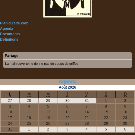
Plan du site Web
Agenda
Documents
Définitions
Partage
La main ouverte ne donne pas de coups de griffes.
Agenda
Août
2026
L
M
M
J
V
S
D
27
28
29
30
31
1
2
3
4
5
6
7
8
9
10
11
12
13
14
15
16
17
18
19
20
21
22
23
24
25
26
27
28
29
30
31
1
2
3
4
5
6