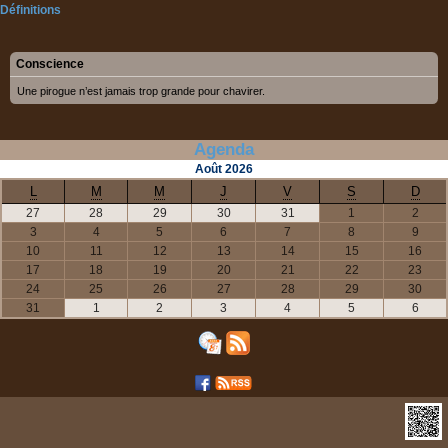
Définitions
Conscience
Une pirogue n’est jamais trop grande pour chavirer.
Agenda
Août
2026
L
M
M
J
V
S
D
27
28
29
30
31
1
2
3
4
5
6
7
8
9
10
11
12
13
14
15
16
17
18
19
20
21
22
23
24
25
26
27
28
29
30
31
1
2
3
4
5
6